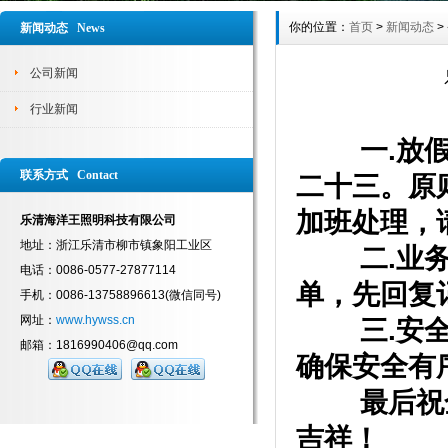
你的位置：
首页
>
新闻动态
>
新闻动态 News
公司新闻
行业新闻
一.放假时
联系方式 Contact
二十三。原
加班处理，
乐清海洋王照明科技有限公司
地址：浙江乐清市柳市镇象阳工业区
二.业务事
电话：0086-0577-27877114
单，先回复
手机：0086-13758896613(微信同号)
网址：
www.hywss.cn
三.安全事
邮箱：1816990406@qq.com
确保安全有
最后祝全
吉祥！