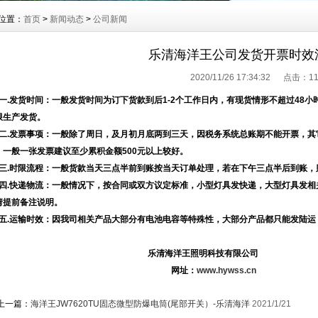
位置：
首页
>
新闻动态
>
公司新闻
乐清海洋王公司发货开票时效
2020/11/26 17:34:32 点击：
1
.发货时间：一般发货时间为订下货款到后1-2个工作日内，有现货情形不超过48
限生产发货。
.发票事项：一般除了周日，及月初月底两到三天，因税务系统总账期不能开票，其
，一般一张发票建议至少累积金额500元以上较好。
.时限流程：一般货款当天三点半前到账按当天订单处理，若在下午三点半后到账，
.快递物流：一般情况下，按合同或双方议定标准，小型灯具发快递，大型灯具发相
请提前备注说明。
.运输时效：因我司相关产品大部分有电池电容等特殊性，大部分产品都只能发陆运，
乐清海洋王照明科技有限公司
网址：
www.hywss.cn
上一篇：
海洋王JW7620TU固态微型防爆电筒(尾部开关）-乐清海洋
2021/1/21