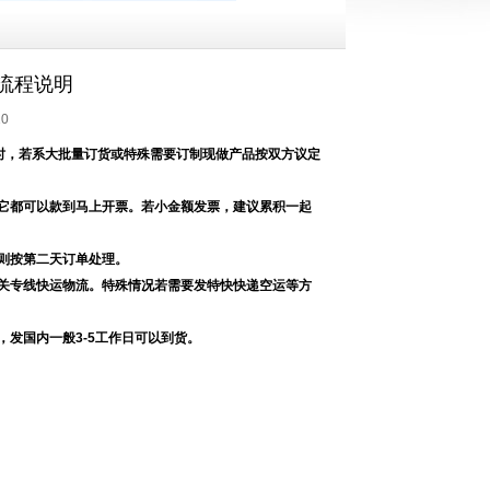
流程说明
10
小时，若系大批量订货或特殊需要订制现做产品按双方议定
它都可以款到马上开票。若小金额发票，建议累积一起
则按第二天订单处理。
关专线快运物流。特殊情况若需要发特快快递空运等方
发国内一般3-5工作日可以到货。